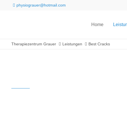
physiograuer@hotmail.com
Login
Support
Home
Leistu
Benutzername
Lorem ipsum dolor sit amet
Therapiezentrum Grauer
Leistungen
Best Cracks
24h
Passwort
/
365days
Anmelden
Der typische A
We offer support for our
Register
|
Lost your
customers
password?
Mon - Fri 8:00am - 5:00p
(GMT +1)