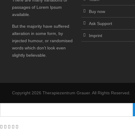
There are many variations of
passages of Lorem Ipsum
Buy now
available.
Ask Support
But the majority have suffered
alteration in some form, by
Imprint
injected humour, or randomised
words which don't look even
slightly believable.
Copyright 2026 Therapiezentrum Grauer. All Rights Reserved.