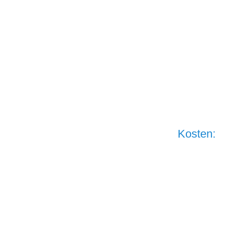
Kosten:
ohne ärztlich
übernommen